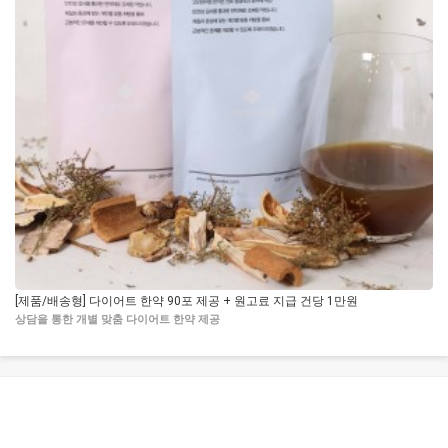
[제품/배송형] 다이어트 한약 90포 제공 + 원고료 지급 건당 1만원
[
상담을 통한 개별 맞춤 다이어트 한약 제공
국내