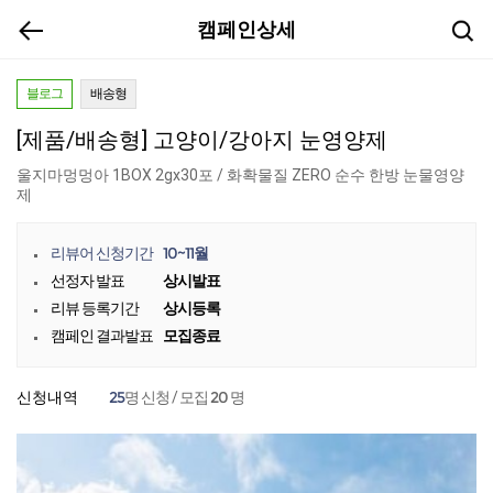
캠페인상세
블로그
배송형
[제품/배송형] 고양이/강아지 눈영양제
울지마멍멍아 1BOX 2gx30포 / 화확물질 ZERO 순수 한방 눈물영양
제
10~11월
리뷰어 신청기간
상시발표
선정자 발표
상시등록
리뷰 등록기간
모집종료
캠페인 결과발표
25
20
신청내역
명 신청 / 모집
명