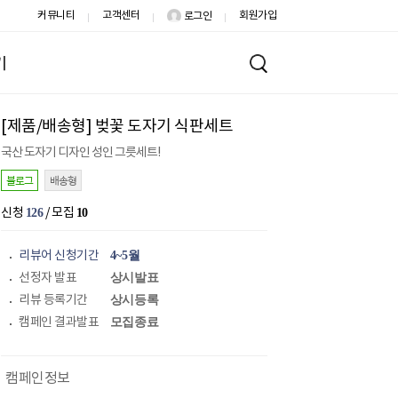
커뮤니티
고객센터
회원가입
로그인
기
[제품/배송형] 벚꽃 도자기 식판세트
국산 도자기 디자인 성인 그릇세트!
블로그
배송형
신청
126
/ 모집
10
리뷰어 신청기간
4~5월
선정자 발표
상시발표
리뷰 등록기간
상시등록
캠페인 결과발표
모집종료
캠페인정보