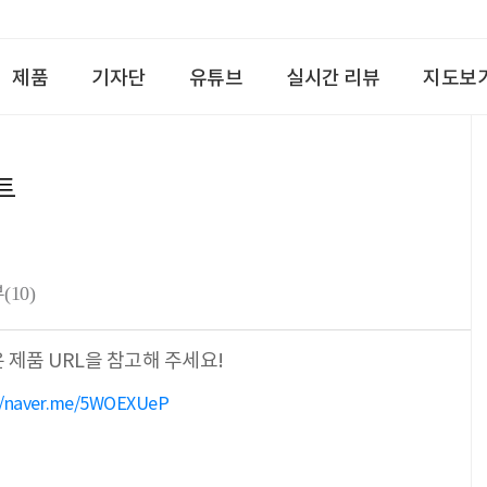
제품
기자단
유튜브
실시간 리뷰
지도보
트
뷰
(10)
 제품 URL을 참고해 주세요!
://naver.me/5WOEXUeP