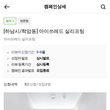
캠페인상세
블로그
방문형
[하남시/학암동] 아이쓰레드 실리프팅
아이쓰레드 실리프팅
5~6월
리뷰어 신청기간
상시발표
선정자 발표
상시등록
리뷰 등록기간
모집종료
캠페인 결과발표
3
2
신청내역
명 신청 / 모집
명