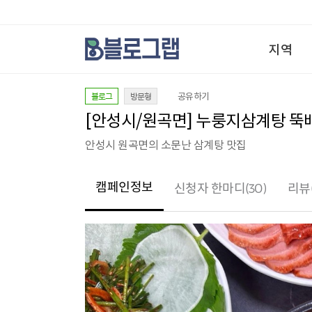
지역
블로그
방문형
공유하기
[안성시/원곡면] 누룽지삼계탕 뚝배기
안성시 원곡면의 소문난 삼계탕 맛집
캠페인정보
(30)
신청자 한마디
리뷰