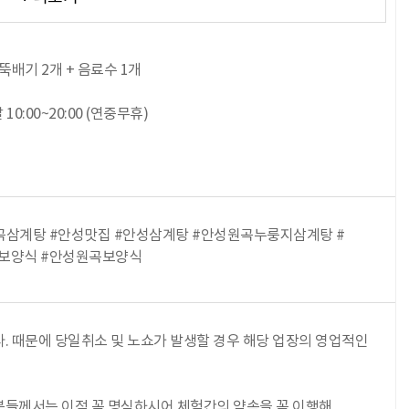
뚝배기 2개 + 음료수 1개
10:00~20:00 (연중무휴)
곡삼계탕 #안성맛집 #안성삼계탕 #안성원곡누룽지삼계탕 #
보양식 #안성원곡보양식
. 때문에 당일취소 및 노쇼가 발생할 경우 해당 업장의 영업적인
들께서는 이점 꼭 명심하시어 체험간의 약속을 꼭 이행해