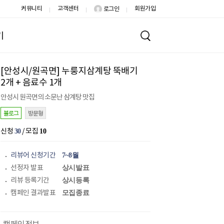
커뮤니티
고객센터
회원가입
로그인
기
[안성시/원곡면] 누룽지삼계탕 뚝배기
2개 + 음료수 1개
안성시 원곡면의 소문난 삼계탕 맛집
블로그
방문형
신청
30
/ 모집
10
리뷰어 신청기간
7~8월
선정자 발표
상시발표
리뷰 등록기간
상시등록
캠페인 결과발표
모집종료