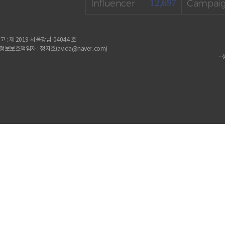
12,697
Influencer
Campai
: 제 2019-서울강남-04044 호
보보호책임자 : 정지호(avida@naver..com)
·