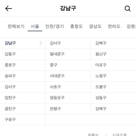
강남구
전체보기
서울
인천/경기
충청도
경상도
전라도
강원
강남구
강서구
강북구
강동구
동대문구
용산구
종로구
중구
마포구
송파구
서대문구
노원구
강서구
서초구
도봉구
양천구
영등포구
성동구
광진구
은평구
성북구
구로구
유튜브
신규오픈