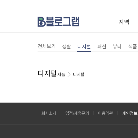
지역
전체보기
생활
디지털
패션
뷰티
식품
디지털
제품
디지털
회사소개
입점/제휴문의
이용약관
개인정보