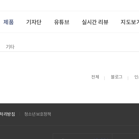
제품
기자단
유튜브
실시간 리뷰
지도보
기타
전체
블로그
인
처리방침
청소년 보호정책