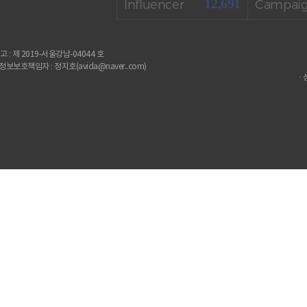
12,691
Influencer
Campai
: 제 2019-서울강남-04044 호
보보호책임자 : 정지호(avida@naver..com)
·