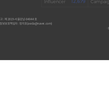
12,679
Influencer
Campai
: 제 2019-서울강남-04044 호
보보호책임자 : 정지호(avida@naver..com)
·