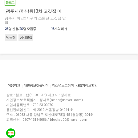
블로그
[광주시/하남동] 3차 고깃집 이용권
광주시 하남2지구의 소문난 고깃집 맛
집
26
20
16
명 신청/
명 모집중
개의 리뷰
방문형
상시모집
이용약관
개인정보취급방침
청소년보호정책
사업자정보확인
상호 : 블로그랩(BLOGLAB) 대표자 : 정지호
개인정보보호책임자 : 정지호(avida@naver..com)
사업자등록번호 : 790-23-00970
통신판매업신고 : 제 2019-서울강남-04044 호
주소 : 06063 서울 강남구 도산대로78길 45 (청담동) 204호
고객센터 : 0507-1313-5086 / bloglab00@naver.com