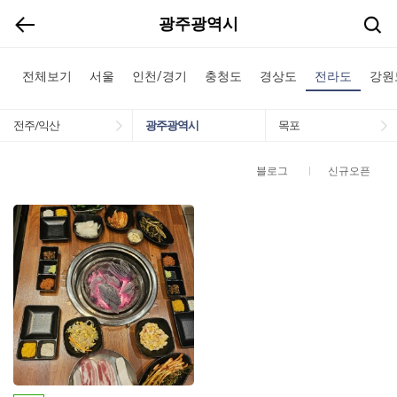
광주광역시
전체보기
서울
인천/경기
충청도
경상도
전라도
강원
전주/익산
광주광역시
목포
블로그
신규오픈