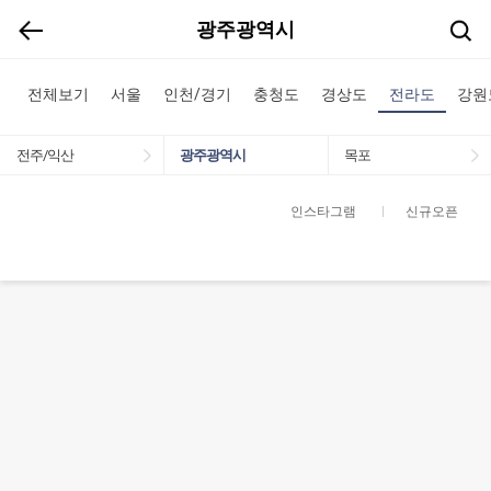
광주광역시
전체보기
서울
인천/경기
충청도
경상도
전라도
강원
전주/익산
광주광역시
목포
인스타그램
신규오픈